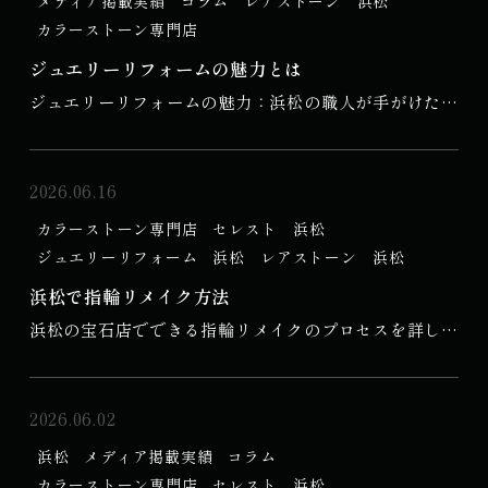
メディア掲載実績
コラム
レアストーン 浜松
や、自分で購入した宝石を持っています。しかし、時が
カラーストーン専門店
経つにつれて、その美しさが失われたり、使う機会が
ジュエリーリフォームの魅力とは
減ったりすることがあります。こうした「眠っている
ジュエリーリフォームの魅力：浜松の職人が手がけたリ
ジュエリー」を蘇らせる方法として、浜松でのジュエ
ングとペンダントの輝きを復活させる方法

リーリメイクが注目されています。この記事では、リメ
イクの魅力やプロセス、そして新たなスタイルへの生ま
はじめに

2026.06.16
れ変わりについて探求します。

カラーストーン専門店
セレスト 浜松
ジュエリーリフォームは、単に古いジュエリーを使いや
眠っているジュエリーの発見

ジュエリーリフォーム
浜松
レアストーン 浜松
すくするだけでなく、思い出や感情を新たに蘇らせる素
浜松で指輪リメイク方法
晴らしいプロセスです。特に、浜松で手がけられた職人
ジュエリーのダイバーシティ

浜松の宝石店でできる指輪リメイクのプロセスを詳しく
技術によるリフォームは、個性的で高品質な仕上がりが
解説します

魅力です。本記事では、ジュエリーリフォームの基本知
ジュエリーは、使用される素材やデザイン、製作された
識から、浜松の職人たちの技術、リフォームプロセス、
年代に...
浜松の宝石店での指輪リメイクは、古い指輪に新しい命
2026.06.02
さらにリフォーム後の楽しみについて詳しく解説しま
を吹き込む素晴らしい方法です。思い出の詰まった指輪
す。

浜松
メディア掲載実績
コラム
が、時を経て新たなデザインで生まれ変わる過程は、心
・ジュエリーリフォームの基本知識

カラーストーン専門店
セレスト 浜松