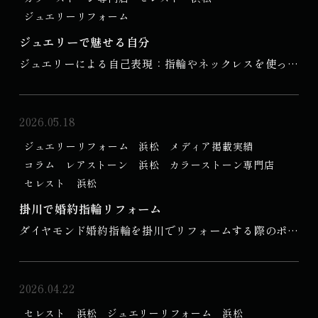
温まる体験でもあります。この記事では、リメイクの重
ジュエリーリフォーム
要性やプロセス、リメイク後のケアについて詳しく解説
1.1 ジュエリーリフォームとは

ジュエリーで魅せる自分
していきます。

ジュエリーによる自己表現：指輪やネックレスを使った
ジュエリーリフォームとは、古いジュエリーを改修して
スタイルアップ法

セクション1: リメイクの重要性

新...
ジュエリーは自己表現の重要な手段です。特に指輪や
2026.05.18
サブセクション1.1: 古い指輪の価値

ネックレスは、ファッションのスタイルを引き立て、自
ジュエリーリフォーム
浜松
メディア掲載実績
分らしさを演出するアイテムです。この記事では、ジュ
古い指輪には、家族から受け継がれたものや、特別な記
コラム
レアストーン 浜松
カラーストーン専門店
エリーを活用したスタイルアップ法について探っていき
念日に贈られたものなど、思い出がたっぷり詰まってい
セレスト 浜松
ましょう。

ます。そのため、単なる装飾品以上の価値を持っている
掛川で婚約指輪リフォーム
でしょう。しかし、時が経...
ダイヤモンド婚約指輪を掛川でリフォームする際のポイ
セクション1: ジュエリーの重要性

ント

サブセクション1.1: 自己表現としてのジュエリー

ダイヤモンド婚約指輪のリフォームは、一生の思い出を
2026.04.22
新たにする素晴らしい方法です。どんな思い出がその指
ジュエリーは古くから個人の趣味や個性を反映するもの
セレスト 浜松
ジュエリーリフォーム
浜松