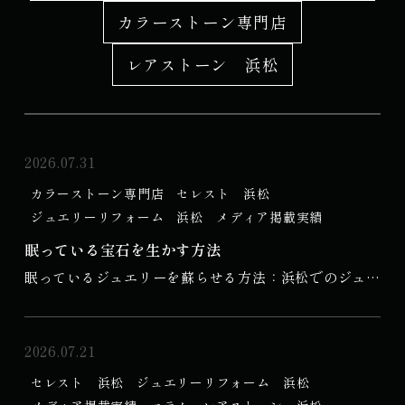
カラーストーン専門店
レアストーン 浜松
2026.07.31
カラーストーン専門店
セレスト 浜松
ジュエリーリフォーム
浜松
メディア掲載実績
眠っている宝石を生かす方法
眠っているジュエリーを蘇らせる方法：浜松でのジュエ
リーリメイクの魅力を探る

はじめに

2026.07.21
セレスト 浜松
ジュエリーリフォーム
浜松
私たちの多くは、特別な記念日に贈られたジュエリー