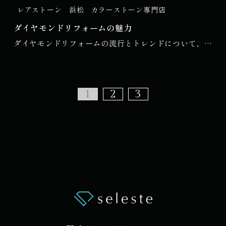
輪に込められているのか、そしてそれを新しいデザイン
であり、特定のスタイルや時代を象徴することもありま
レアストーン 浜松
カラーストーン専門店
で再生することの楽しさについて考えながら、この記事
す。リングやネックレス、ピアス、ブレスレットなど、
ダイヤモンドリフォームの魅力
では掛川でのリフォームを考えている方に向けて、デザ
それぞれのアイテムには独自の意味合いが込められてい
ダイヤモンドリフォームの流行とトレンドについて、豊
インやプロセスのポイントを詳しくご説明します。

ることが多...
橋の最新情報を交えながらお伝えします

セクション1: ジュエリーリフォームの基本

ダイヤモンドリフォームとは

1
2
3
サブセクション1.1: リフォームのメリット

ダイヤモンドリフォームとは、既存のダイヤモンドを使
用して新しいジュエリーを創り上げるプロセスを指しま
ジュエリーリフォームの最大の魅力は、古いジュエリー
す。宝石専門店によるリフォームサービスは、この数年
を新しい形で再生できる点です。婚約指輪は特に感情的
で大きな注目を集めるようになりました。多くの人々
な価値が高いアイテムであり、大切...
が、思い入れのあるジュエリーを形を変えて再生させる
ことで、より自分らしいアイテムとして生まれ変わるこ
とを望んでいます。

ダイヤモンドリフォームの概要
